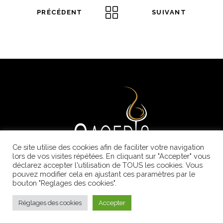
PRÉCÉDENT
SUIVANT
Ce site utilise des cookies afin de faciliter votre navigation
lors de vos visites répétées. En cliquant sur "Accepter" vous
déclarez accepter l'utilisation de TOUS les cookies. Vous
12 rue Galilée - 33600 Pessac - FRANCE
pouvez modifier cela en ajustant ces paramètres par le
bouton "Reglages des cookies".
Tel.
+33 557 19 96 96
Réglages des cookies
Accepter