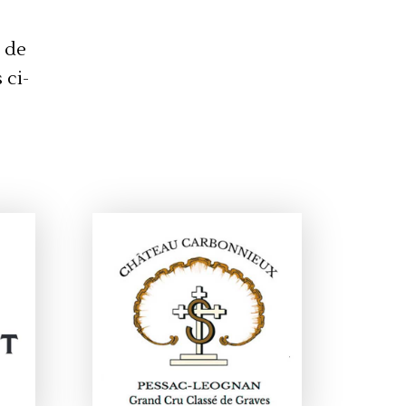
 de
 ci-
SOCIÉTÉ VINICOLE
T
PERRIN