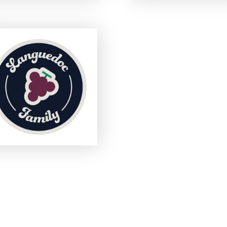
ANGUEDOC FAMILY –
DES HOMMES ET DES
VINS