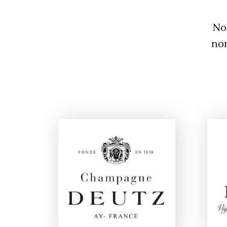
No
nom
MAISON DEUTZ
M