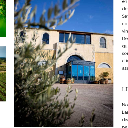
en 
de 
Sa
co
vi
Dé
gu
so
cl
as
L
No
La
div
par