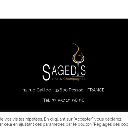
12 rue Galilée - 33600 Pessac - FRANCE
Tel.
+33 557 19 96 96
s de vos visites répétées. En cliquant sur "Accepter" vous déclarez
er cela en ajustant ces paramètres par le bouton "Reglages des cook