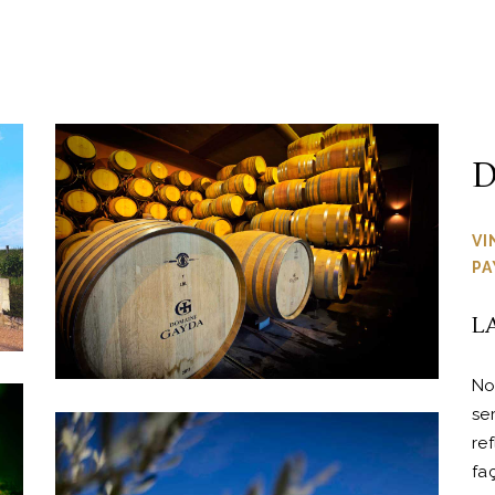
D
VI
PA
L
Not
se
re
fa