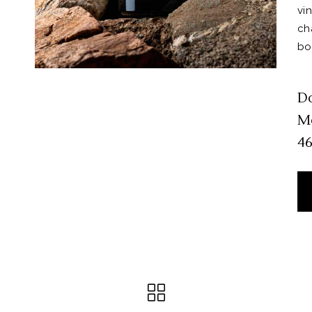
vin
ch
bou
D
Mo
46