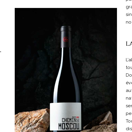
gr
si
no
L
L’a
to
Do
év
au
na
se
pe
To
di