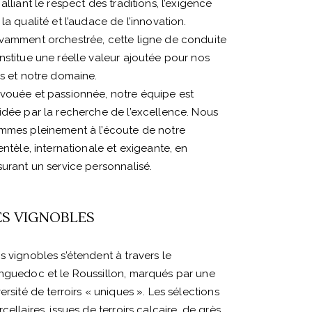
alliant le respect des traditions, l’exigence
la qualité et l’audace de l’innovation.
vamment orchestrée, cette ligne de conduite
nstitue une réelle valeur ajoutée pour nos
ns et notre domaine.
vouée et passionnée, notre équipe est
idée par la recherche de l’excellence. Nous
mmes pleinement à l’écoute de notre
ientèle, internationale et exigeante, en
surant un service personnalisé.
ES VIGNOBLES
s vignobles s’étendent à travers le
nguedoc et le Roussillon, marqués par une
ersité de terroirs « uniques ». Les sélections
cellaires, issues de terroirs calcaire, de grès,